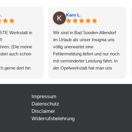
.
Karo L.
ESTE Werkstatt in
Wir sind in Bad Sooden-Allendorf
!!
im Urlaub als unser Insignia uns
ahren. (Die meine
völlig unerwartet eine
 dort auch schon
Fehlermeldung liefert und nur noch
mit verminderter Leistung fährt. In
h gerne dort hin
der Opelwerkstatt hat man uns
gut behandelt und
abgewiesen, aber hier waren wir
schon innerhalb von 10 Minuten
5/5
wieder raus: der Fehler wurde
KFZ 5/5
Impressum
ausgelesen und behoben!
 Beratungen 5/5
Vielen herzlichen Dank nochmals
Datenschutz
5
für die schnelle, freundliche und
Disclaimer
kompetente Hilfe!!!
Widerrufsbelehrung
lemlösungen 5/5
So haben wir noch einen schönen
Resturlaub!