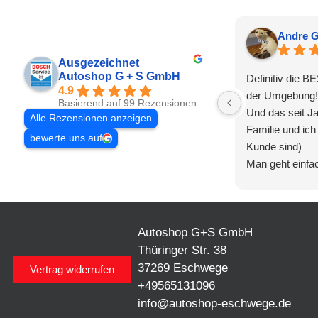
Andre G
Ausgezeichnet
Autoshop G + S GmbH
Definitiv die B
4.9
der Umgebung!
Basierend auf 99 Rezensionen
Und das seit J
Alle Rezensionen anzeigen
Familie und ich
bewerte uns auf
Kunde sind)
Man geht einfac
und fühlt sich 
aufgehoben.
Freundlichkeit 
Autoshop G+S GmbH
Diagnostik am 
Ehrlichkeit bei
Thüringer Str. 38
Fachwissen 5/
37269 Eschwege
Vertrag widerrufen
Kompetenz 5/5
+49565131096
Effiziente Prob
info@autoshop-eschwege.de
Flexibilität 5/5