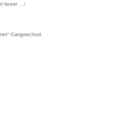
el teurer …!
beren“ Gangwechsel.