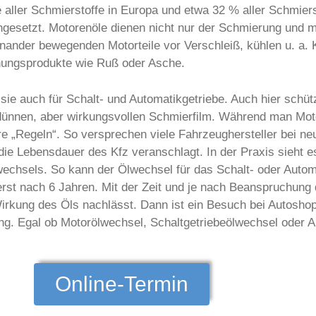
ler Schmierstoffe in Europa und etwa 32 % aller Schmierst
ngesetzt. Motorenöle dienen nicht nur der Schmierung und 
einander bewegenden Motorteile vor Verschleiß, kühlen u. a.
nnungsprodukte wie Ruß oder Asche.
 sie auch für Schalt- und Automatikgetriebe. Auch hier schü
 dünnen, aber wirkungsvollen Schmierfilm. Während man Mot
ere „Regeln“. So versprechen viele Fahrzeughersteller bei n
 die Lebensdauer des Kfz veranschlagt. In der Praxis sieht 
chsels. So kann der Ölwechsel für das Schalt- oder Automa
rst nach 6 Jahren. Mit der Zeit und je nach Beanspruchung 
 Wirkung des Öls nachlässt. Dann ist ein Besuch bei Autos
. Egal ob Motorölwechsel, Schaltgetriebeölwechsel oder A
Online-Termin