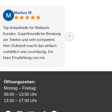
Markus W.
Saskia de V.
Top Anlaufstelle für Webasto
Wir nutzen regelmäßig 
Kunden. Superfreundliche Beratung
Dachbox verleih und si
am Telefon und sehr kompetent.
zufrieden. Ein toller Ser
Herr Guthardt macht das einfach
nette Mitarbeiter und seh
vorbildlich und zuverlässig. Ein
Preis Leistung ist auch 
klare Empfehlung von mir,
Unser Ansprechpartner 
nachdem ich mit mehreren
diesen Service
Wetbewerbern Kontakt hatte und
diese entweder nicht helfen wollten
oder konnten.
Öffnungszeiten:
Montag – Freitag:
08:00 – 13:00 Uhr
13:30 – 17:00 Uhr