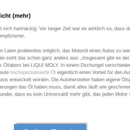
nicht (mehr)
 sich hartnäckig. Vor langer Zeit war es wirklich so, dass d
mplizierter.
en Laien problemlos möglich, das Motoröl eines Autos zu wec
e sieht das schon ganz anders aus: „Insgesamt gibt es derz
r des Öllabors bei LIQUI MOLY. In einem Dschungel verschied
heute
hochspezialisierte Öl
eigentlich einen Vorteil für den Aut
os entwickelt worden. Die Autohersteller haben eigene Ölsp
derungen das Öl haben muss, damit alles läuft wie geschmie
nder, dass es kein Universalöl mehr gibt, das jeden Motor 